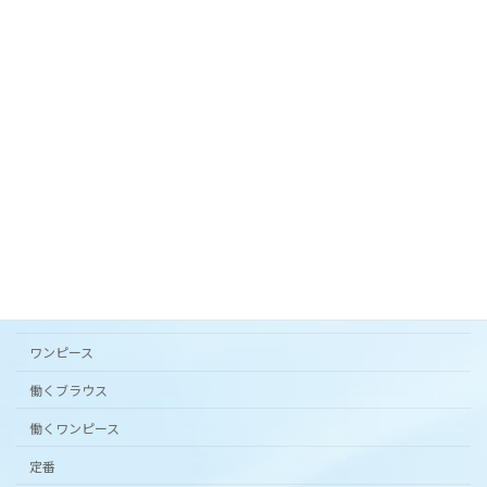
オリジナルテキスタイル「 花の庭 」フレアスカー
ト。
2024年3月20日
カタチから選ぶ
アンダードレスパンツ
シンプルワンピース半袖
スカート
ワンピース
働くブラウス
働くワンピース
定番