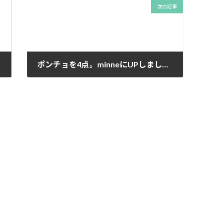
次の記事
ポンチョを4点。minneにUPしました。
2014年9月22日