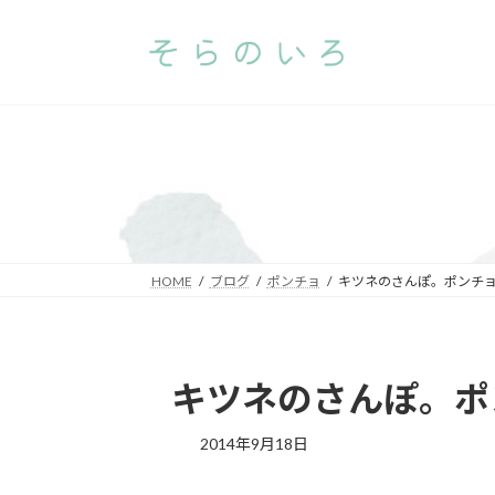
コ
ナ
ン
ビ
テ
ゲ
ン
ー
ツ
シ
へ
ョ
ス
ン
キ
に
ッ
移
プ
動
HOME
ブログ
ポンチョ
キツネのさんぽ。ポンチ
キツネのさんぽ。ポ
2014年9月18日