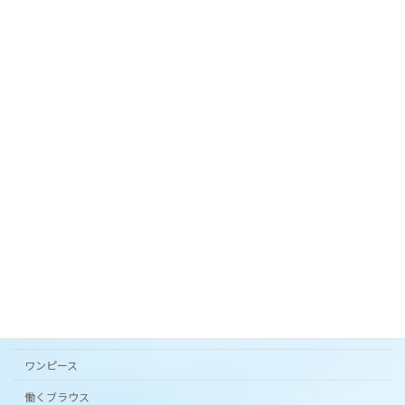
お手入れ簡単！シワにならないリネンライクな夏
スカート。
2024年3月27日
オリジナルテキスタイル「 花の庭 」フレアスカー
ト。
2024年3月20日
カタチから選ぶ
アンダードレスパンツ
シンプルワンピース半袖
スカート
ワンピース
働くブラウス