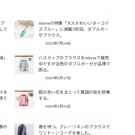
ズブ
minneの特集「大人かわいいターコイ
して
ズブルー」に掲載3年目。ダブルガー
ゼブラウス。
2020年7月26日
場」
ハスカップのブラウスをminneで販売
中ですが淡色のダブルガーゼが品薄で
困る。
2020年3月17日
スを
庭の赤い花をまとって異国の街を想像
見て
する。
2020年1月31日
春の
春を待つ。グレーリネンのブラウスで
ワントーンコーデを楽しむ。