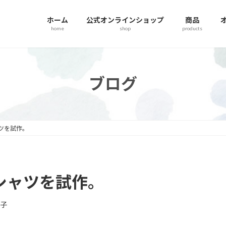
ホーム
公式オンラインショップ
商品
home
shop
products
ブログ
ツを試作。
シャツを試作。
美子