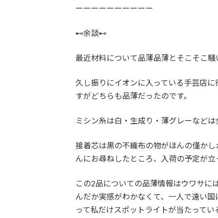
ーーーーーーーーーー
⊷余談⊷
最近材料について品薄品薄とそこそこ騒
久し振りにイオンに入っている手芸店に
すがどちらも品薄だったのです。
ミシン糸は白・生成り・薄グレーなどは
接着芯は黒の不織布の物がほんの僅かし
んにお尋ねしたところ、入荷の予定が立
この2品についての品薄情報はウワサに
んだか実感がわかなくて、一人で遠い国
って私だけスポットライトが当たってい