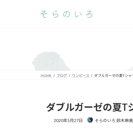
コ
ナ
ン
ビ
テ
ゲ
ン
ー
ツ
シ
へ
ョ
ス
ン
キ
に
ッ
移
プ
動
HOME
ブログ
ワンピース
ダブルガーゼの夏Tシャ
ダブルガーゼの夏T
2020年5月27日
そらのいろ 鈴木麻