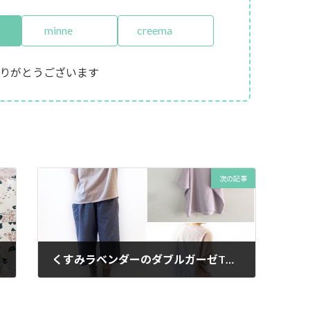
minne
creema
りがとうございます
次の記事
くすみラベンダーのダブルガーゼTシャツが重宝。今日は札幌も猛暑日ですって。
2021年7月19日