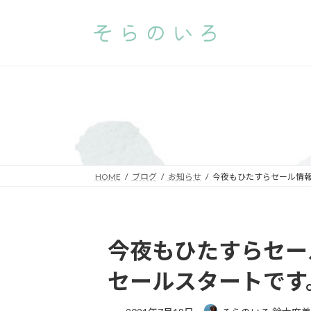
コ
ナ
ン
ビ
テ
ゲ
ン
ー
ツ
シ
へ
ョ
ス
ン
キ
に
ッ
移
プ
動
HOME
ブログ
お知らせ
今夜もひたすらセール情報。
今夜もひたすらセール
セールスタートです。