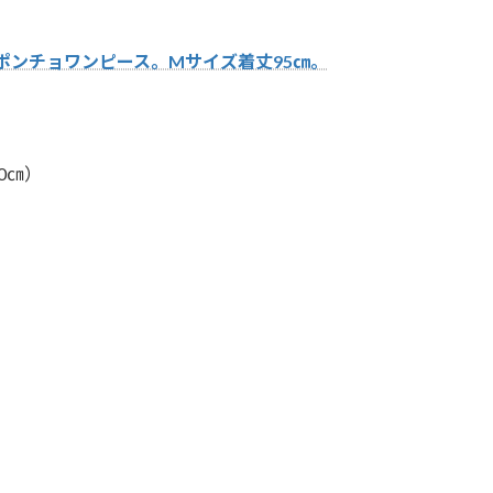
ポンチョワンピース。Mサイズ着丈95㎝。
0㎝）