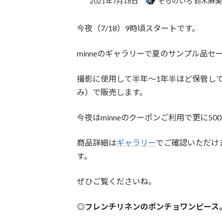
2021年7月18日
そらのいろ 鈴木麻
今夜（7/18）9時頃スタートです。
minneのギャラリーで夏のサンプル品セ
撮影に使用して半年〜1年半ほど保管して
み）で販売します。
今夜はminneのクーポンご利用で更に5
商品詳細は
ギャラリー
でご確認いただけ
す。
ぜひご覧くださいね。
◎フレンチリネンのポンチョワンピース。