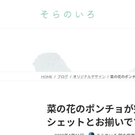
コ
ナ
ン
ビ
テ
ゲ
ン
ー
ツ
シ
へ
ョ
ス
ン
キ
に
ッ
移
プ
動
HOME
ブログ
オリジナルデザイン
菜の花のポンチ
菜の花のポンチョが
シェットとお揃いで