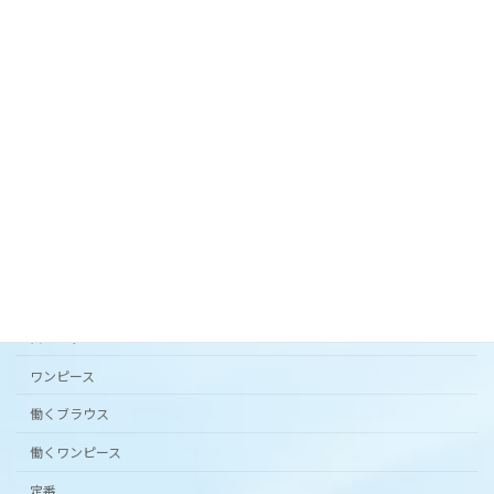
オリジナルテキスタイル「 花の庭 」フレアスカー
ト。
2024年3月20日
カタチから選ぶ
アンダードレスパンツ
シンプルワンピース半袖
スカート
ワンピース
働くブラウス
働くワンピース
定番