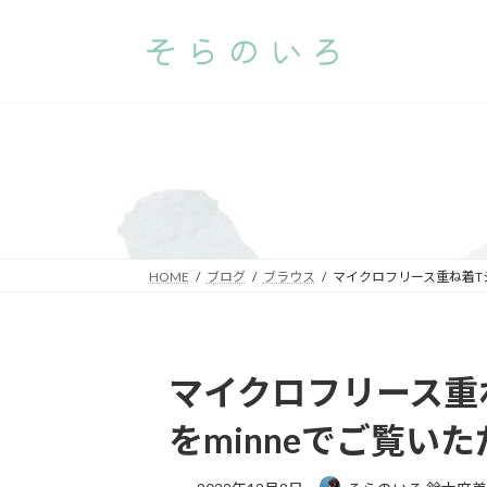
コ
ナ
ン
ビ
テ
ゲ
ン
ー
ツ
シ
へ
ョ
ス
ン
キ
に
ッ
移
プ
動
HOME
ブログ
ブラウス
マイクロフリース重ね着T
マイクロフリース重
をminneでご覧い