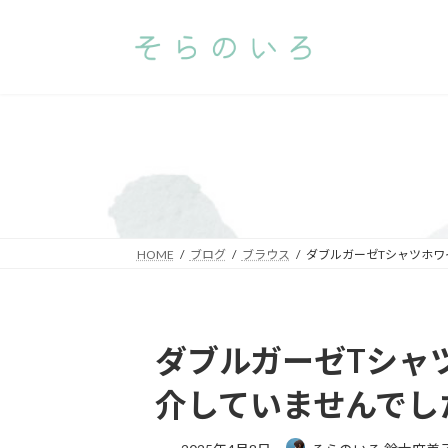
コ
ナ
ン
ビ
テ
ゲ
ン
ー
ツ
シ
へ
ョ
ス
ン
キ
に
ッ
移
プ
動
HOME
ブログ
ブラウス
ダブルガーゼTシャツホワ
ダブルガーゼTシャ
介していませんでし