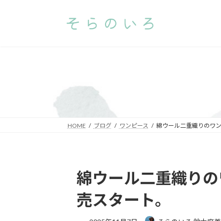
コ
ナ
ン
ビ
テ
ゲ
ン
ー
ツ
シ
へ
ョ
ス
ン
キ
に
ッ
移
プ
動
HOME
ブログ
ワンピース
綿ウール二重織りのワ
綿ウール二重織りの
売スタート。