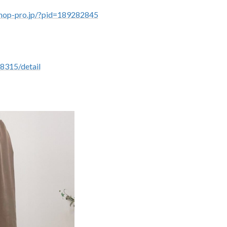
.shop-pro.jp/?pid=189282845
48315/detail