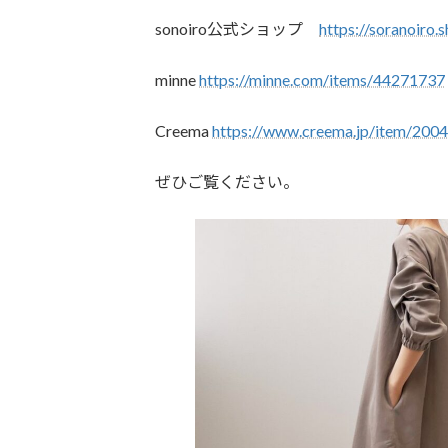
sonoiro公式ショップ
https://soranoiro
minne
https://minne.com/items/44271737
Creema
https://www.
creema
.jp/item/200
ぜひご覧ください。