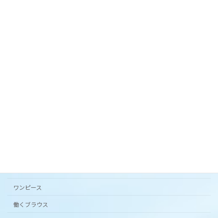
スカート。
2024年3月27日
オリジナルテキスタイル「 花の庭 」フレアスカー
ト。
2024年3月20日
カタチから選ぶ
アンダードレスパンツ
シンプルワンピース半袖
スカート
ワンピース
働くブラウス