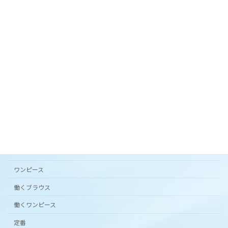
オリジナルテキスタイル「 花の庭 」フレアスカー
ト。
2024年3月20日
カタチから選ぶ
アンダードレスパンツ
シンプルワンピース半袖
スカート
ワンピース
働くブラウス
働くワンピース
定番