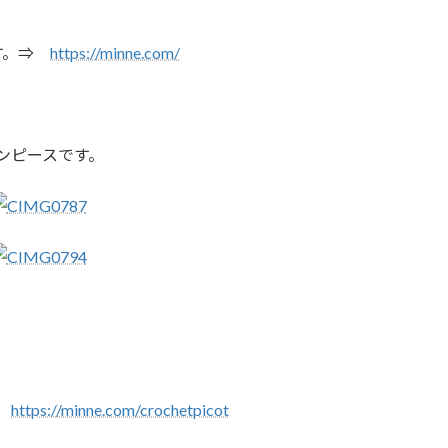
ます。⇒
https://minne.com/
ンピースです。
⇒
https://minne.com/crochetpicot