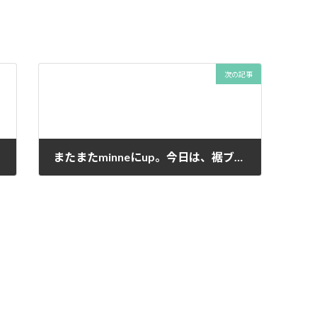
次の記事
またまたminneにup。今日は、裾ブレードシリーズ３着。
2015年9月28日