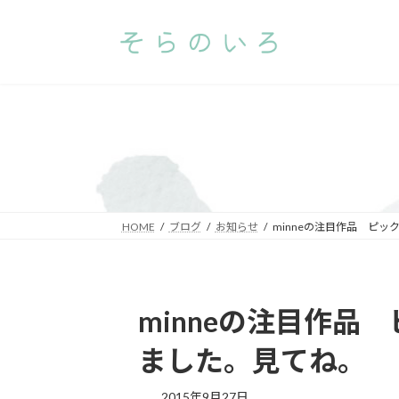
コ
ナ
ン
ビ
テ
ゲ
ン
ー
ツ
シ
へ
ョ
ス
ン
キ
に
ッ
移
プ
動
HOME
ブログ
お知らせ
minneの注目作品 ピ
minneの注目作品
ました。見てね。
2015年9月27日