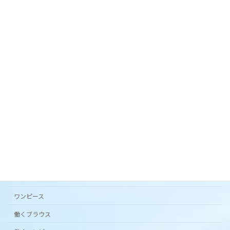
スカート。
2024年3月27日
オリジナルテキスタイル「 花の庭 」フレアスカー
ト。
2024年3月20日
カタチから選ぶ
アンダードレスパンツ
シンプルワンピース半袖
スカート
ワンピース
働くブラウス