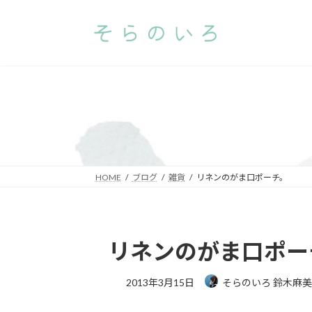
コ
ナ
ン
ビ
テ
ゲ
ン
ー
ツ
シ
へ
ョ
ス
ン
キ
に
ッ
移
プ
動
HOME
ブログ
雑貨
リネンのがま口ポーチ。
リネンのがま口ポー
2013年3月15日
そらのいろ 鈴木麻