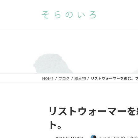
コ
ナ
ン
ビ
テ
ゲ
ン
ー
ツ
シ
へ
ョ
ス
ン
キ
に
ッ
移
プ
動
HOME
ブログ
編み物
リストウォーマーを編む。
リストウォーマーを
ト。