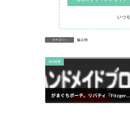
いつ
編み物
カテゴリー
前の記事
がまぐちポーチ。リバティ『Fitzgerald』 tetoteに出品中。
2013年4月27日