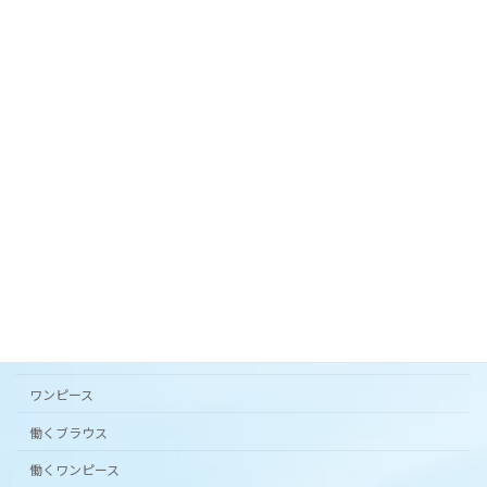
2024年3月27日
オリジナルテキスタイル「 花の庭 」フレアスカー
ト。
2024年3月20日
カタチから選ぶ
アンダードレスパンツ
シンプルワンピース半袖
スカート
ワンピース
働くブラウス
働くワンピース