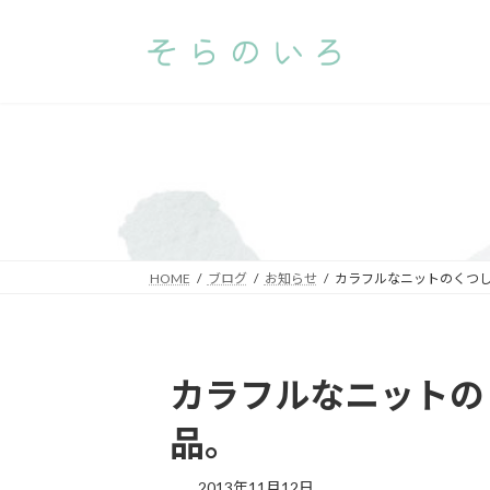
コ
ナ
ン
ビ
テ
ゲ
ン
ー
ツ
シ
へ
ョ
ス
ン
キ
に
ッ
移
プ
動
HOME
ブログ
お知らせ
カラフルなニットのくつした
カラフルなニットのく
品。
2013年11月12日