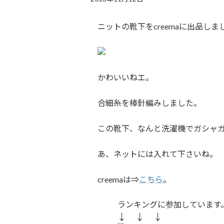
ニットの靴下をcreemaに出品しま
かわいいねエ。
合細糸を棒針編みしました。
この靴下、なんと洗濯機でガシャ
あ、ネットには入れて下さいね。
creemaは⇒
こちら
。
ランキングに参加しています
↓ ↓ ↓