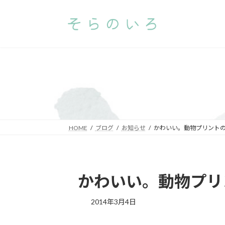
コ
ナ
ン
ビ
テ
ゲ
ン
ー
ツ
シ
へ
ョ
ス
ン
キ
に
ッ
移
プ
動
HOME
ブログ
お知らせ
かわいい。動物プリント
かわいい。動物プリ
2014年3月4日