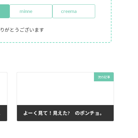
minne
creema
りがとうございます
次の記事
ンチョ。
よーく見て！見えた? のポンチョ。
2015年12月2日