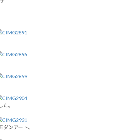
美子
した。
モダンアート。