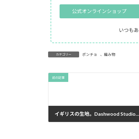
公式オンラインショップ
いつもあ
ポンチョ
、
編み物
カテゴリー
前の記事
イギリスの生地。Dashwood Studioの生地でポ
2015年11月30日