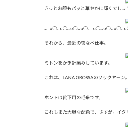
きっとお顔もパッと華やかに輝くでしょ
.。o○.｡o○.｡o○.｡o○.。o○.｡o○.｡o○.｡
それから、最近の夜なべ仕事。
ミトンをかぎ針編みしています。
これは、LANA GROSSAのソックヤーン
ホントは靴下用の毛糸です。
これもまた大胆な配色で、さすが。イタ