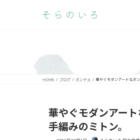
コ
ナ
ン
ビ
テ
ゲ
ン
ー
ツ
シ
へ
ョ
ス
ン
キ
に
ッ
移
プ
動
HOME
ブログ
ポンチョ
華やぐモダンアートなポ
華やぐモダンアート
手編みのミトン。