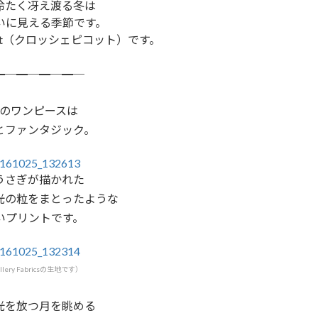
冷たく冴え渡る冬は
いに見える季節です。
picot（クロッシェピコット）です。
━─━─━─━─
のワンピースは
とファンタジック。
うさぎが描かれた
光の粒をまとったような
いプリントです。
allery Fabricsの生地です）
光を放つ月を眺める