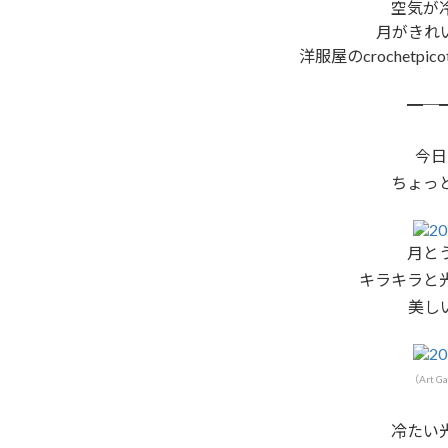
空気が
月がきれ
洋服屋のcrochet
━─
今日
ちょっ
月と
キラキラと
美し
（Art G
冷たい