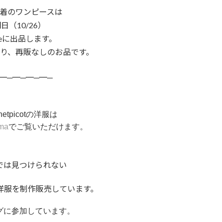
着のワンピースは
日（10/26）
nneに出品します。
り、再販なしのお品です。
━─━─━─━─
chetpicotの洋服は
ma
でご覧いただけます
。
では見つけられない
洋服を制作販売しています。
グに参加しています。