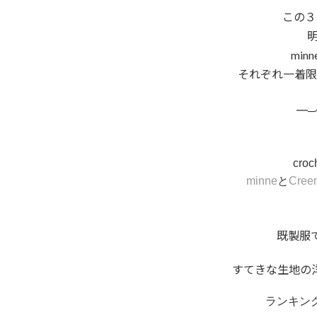
この３
明
mi
それぞれ一着限
━─
cro
minne
と
Cree
既製服
すてきな生地の
ランキン