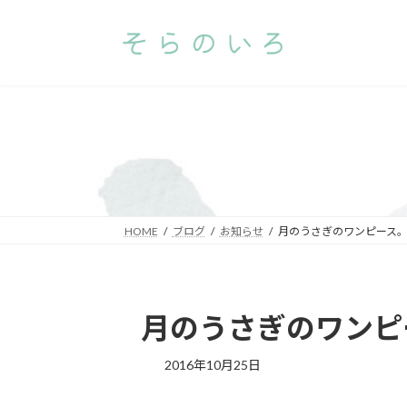
コ
ナ
ン
ビ
テ
ゲ
ン
ー
ツ
シ
へ
ョ
ス
ン
キ
に
ッ
移
プ
動
HOME
ブログ
お知らせ
月のうさぎのワンピース
月のうさぎのワンピ
2016年10月25日