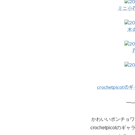
ミニ小
木
crochetpicot
━─
かわいいポンチョワ
crochetpico