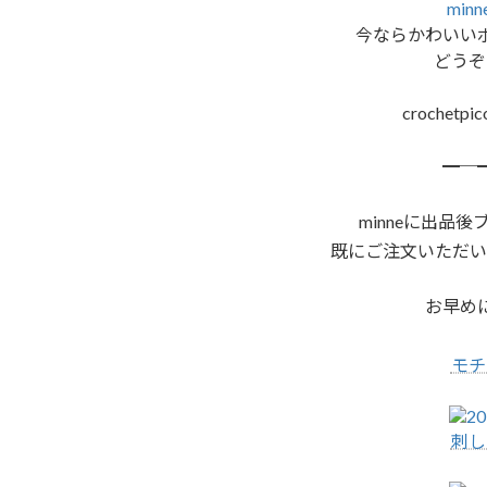
minn
今ならかわいい
どうぞ
crochetpic
━─
minneに出品
既にご注文いただい
お早め
モチ
刺し