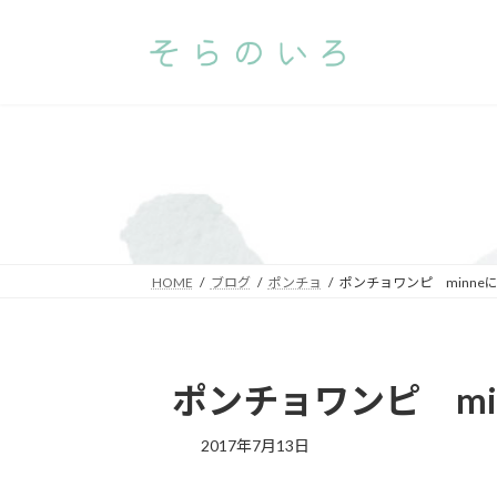
コ
ナ
ン
ビ
テ
ゲ
ン
ー
ツ
シ
へ
ョ
ス
ン
キ
に
ッ
移
プ
動
HOME
ブログ
ポンチョ
ポンチョワンピ minne
ポンチョワンピ mi
2017年7月13日