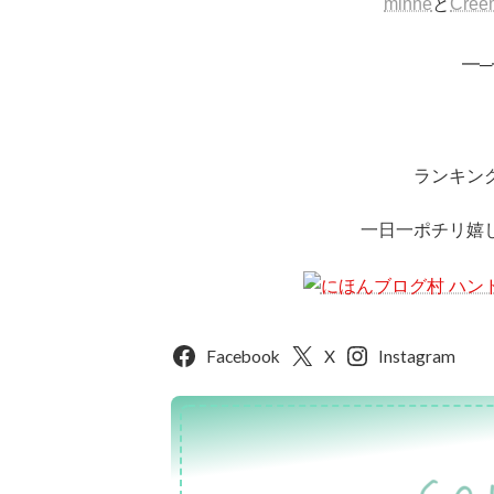
minne
と
Cree
━─
ランキン
一日一ポチリ嬉
Facebook
X
Instagram