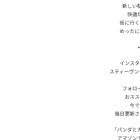
新しい
快適
街に行く
めったに
インスタ
スティーヴン
フォロ
おスス
今で
毎日更新さ
「パンダと
アマゾン