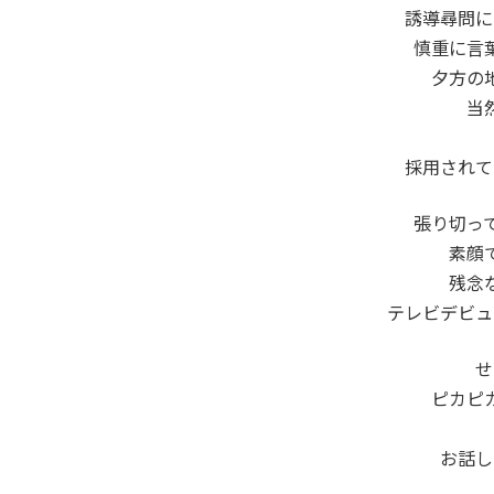
誘導尋問に
慎重に言
夕方の
当
採用されて
張り切っ
素顔
残念
テレビデビュ
せ
ピカピ
お話し