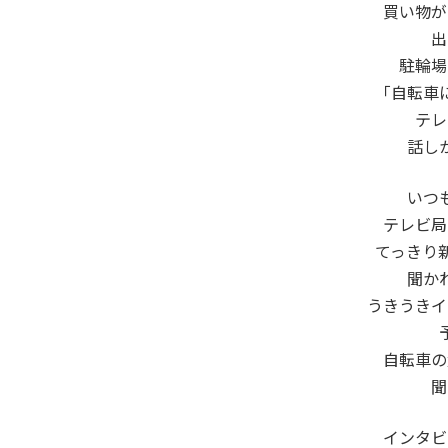
買い物が
出
駐輪場
「自転車
テレ
話し
いつ
テレビ局
てっきり
聞か
うきうきイ
自転車の
聞
インタビ