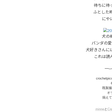
待ちに待
ふとした
にや
犬の
パンダの愛
犬好きさんに
これは読
━─
crochetpic
既製服
オ
揃えて
minne
と
Cr