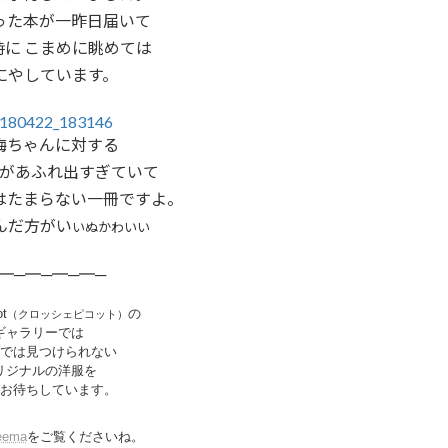
った本が一昨日届いて
時に こまめに眺めては
にやしています。
梅ちゃんに対する
があふれ出すぎていて
はたまらない一冊ですよ。
んだ方がい
いぬかわいい
━─━─━─━─
ot
の
（クロッシェピコット）
ギャラリーでは
では見つけられない
リジナルの洋服を
お待ちしています。
eema
をご覧くださいね。