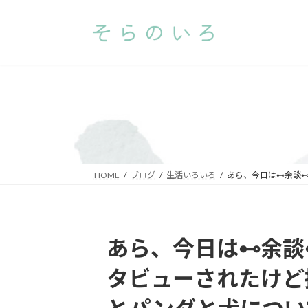
コ
ナ
ン
ビ
テ
ゲ
ン
ー
ツ
シ
へ
ョ
ス
ン
キ
に
ッ
移
プ
動
HOME
ブログ
生活いろいろ
あら、今日は⊷余談
あら、今日は⊷余談
タビューされたけど