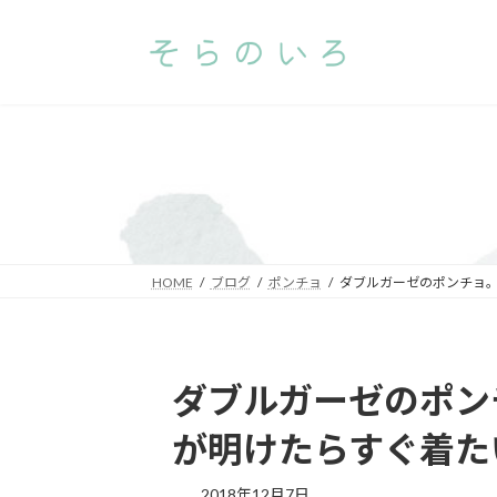
コ
ナ
ン
ビ
テ
ゲ
ン
ー
ツ
シ
へ
ョ
ス
ン
キ
に
ッ
移
プ
動
HOME
ブログ
ポンチョ
ダブルガーゼのポンチョ
ダブルガーゼのポン
が明けたらすぐ着た
2018年12月7日