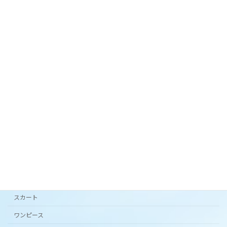
お手入れ簡単！シワにならないリネンライクな夏
スカート。
2024年3月27日
オリジナルテキスタイル「 花の庭 」フレアスカー
ト。
2024年3月20日
カタチから選ぶ
アンダードレスパンツ
シンプルワンピース半袖
スカート
ワンピース