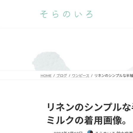
コ
ナ
ン
ビ
テ
ゲ
ン
ー
ツ
シ
へ
ョ
ス
ン
キ
に
ッ
移
プ
動
HOME
ブログ
ワンピース
リネンのシンプルな半
リネンのシンプルな
ミルクの着用画像。