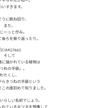
ツネちゃんがねー。
わいすぎます。
そうに跳ね回り、
また、
じーっと佇み。
て後ろを振り返ったり。
そして
緒に描かれている植物は
つねの手袋」。
わたくし、
がらきつねの手袋という
をこの度初めて知りました。
いらしい名前でしょう。
入れているキツネを想像して