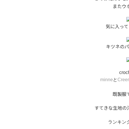
またウ
気に入って
キツネのパ
cro
minne
と
Cree
既製服
すてきな生地の
ランキン