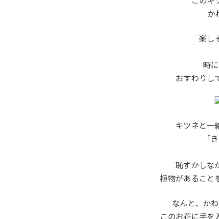
このキ
か
楽し
時に
おすわりし
キツネと一
「き
恥ずかしな
植物があること
なんと、かわ
このお花に手を