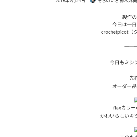
2016年9月24日
そらのいろ 鈴木麻
製作の
今日は一日
crochetpi
━─
今日もミシ
先
オーダー品
flaxカ
かわいらしいキ