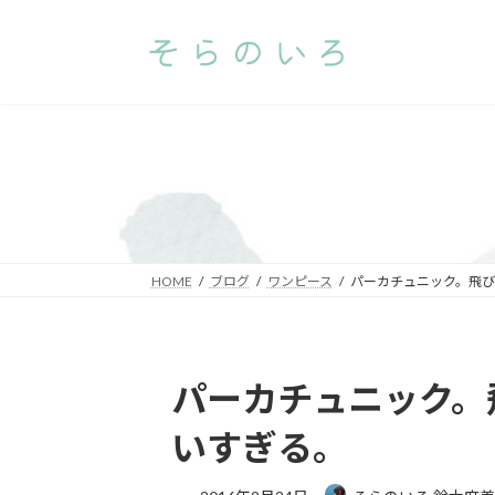
コ
ナ
ン
ビ
テ
ゲ
ン
ー
ツ
シ
へ
ョ
ス
ン
キ
に
ッ
移
プ
動
HOME
ブログ
ワンピース
パーカチュニック。飛
パーカチュニック。
いすぎる。