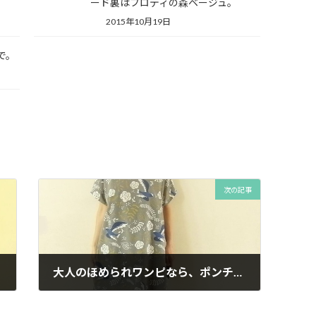
ード裏はフロディの森ベージュ。
2015年10月19日
で。
次の記事
大人のほめられワンピなら、ポンチョワンピがとてもいい。minneの再入荷デーでGET。
2016年9月25日