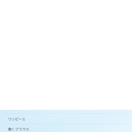
お手入れ簡単！シワにならないリネンライクな夏
スカート。
2024年3月27日
オリジナルテキスタイル「 花の庭 」フレアスカー
ト。
2024年3月20日
カタチから選ぶ
アンダードレスパンツ
シンプルワンピース半袖
スカート
ワンピース
働くブラウス